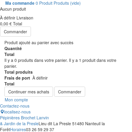
Ma commande
0
Produit
Produits
(vide)
Aucun produit
À définir
Livraison
0,00 €
Total
Commander
Produit ajouté au panier avec succès
Quantité
Total
Il y a
0
produits dans votre panier.
Il y a 1 produit dans votre
panier.
Total produits
Frais de port
À définir
Total
Continuer mes achats
Commander
Mon compte
Contactez-nous
localisez-nous
Pépinières Brochet Lanvin
& Jardin de la Presle
Lieu dit La Presle 51480 Nanteuil la
Forêt
Horaires
03 26 59 29 37