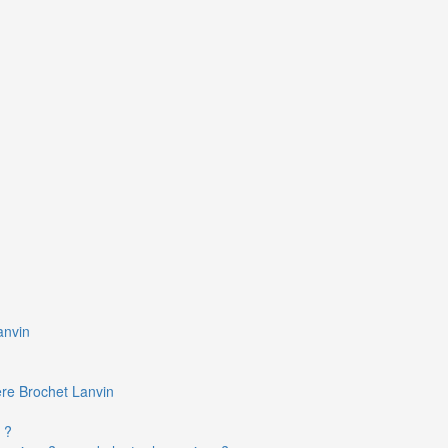
anvin
ière Brochet Lanvin
 ?