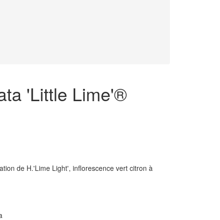
ta 'Little Lime'®
tion de H.'Lime Light', inflorescence vert citron à
a