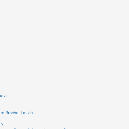
anvin
ière Brochet Lanvin
 ?