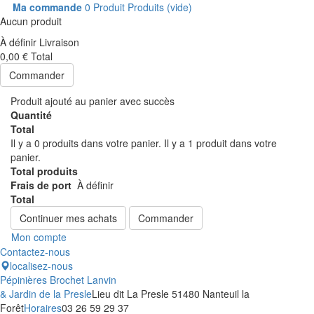
Ma commande
0
Produit
Produits
(vide)
Aucun produit
À définir
Livraison
0,00 €
Total
Commander
Produit ajouté au panier avec succès
Quantité
Total
Il y a
0
produits dans votre panier.
Il y a 1 produit dans votre
panier.
Total produits
Frais de port
À définir
Total
Continuer mes achats
Commander
Mon compte
Contactez-nous
localisez-nous
Pépinières Brochet Lanvin
& Jardin de la Presle
Lieu dit La Presle 51480 Nanteuil la
Forêt
Horaires
03 26 59 29 37