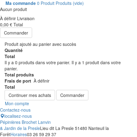
Ma commande
0
Produit
Produits
(vide)
Aucun produit
À définir
Livraison
0,00 €
Total
Commander
Produit ajouté au panier avec succès
Quantité
Total
Il y a
0
produits dans votre panier.
Il y a 1 produit dans votre
panier.
Total produits
Frais de port
À définir
Total
Continuer mes achats
Commander
Mon compte
Contactez-nous
localisez-nous
Pépinières Brochet Lanvin
& Jardin de la Presle
Lieu dit La Presle 51480 Nanteuil la
Forêt
Horaires
03 26 59 29 37