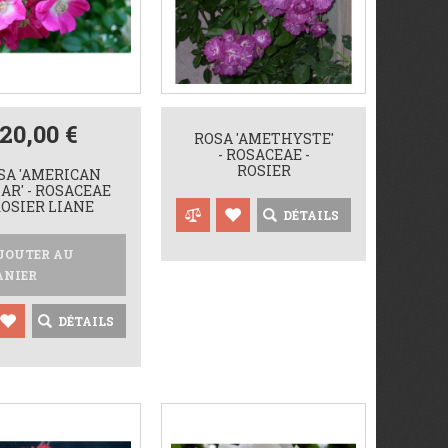
20,00 €
ROSA 'AMETHYSTE'
- ROSACEAE -
ROSIER
SA 'AMERICAN
AR' - ROSACEAE
ROSIER LIANE
DÉTAILS
JOUTER AU
ANIER
DÉTAILS