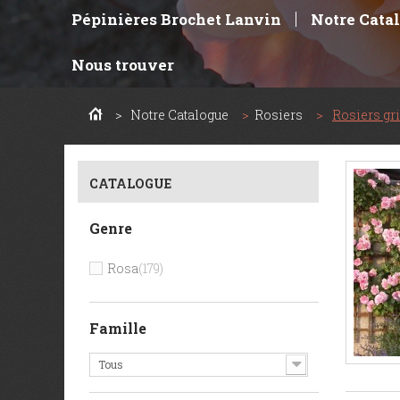
Pépinières Brochet Lanvin
Notre Cata
Nous trouver
>
Notre Catalogue
>
Rosiers
>
Rosiers gr
CATALOGUE
Genre
Rosa
(179)
Famille
Tous