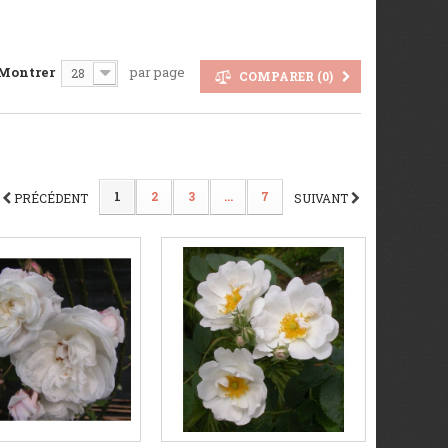
Montrer
par page
28
COMPARER (
0
)
1
2
3
...
7
PRÉCÉDENT
SUIVANT