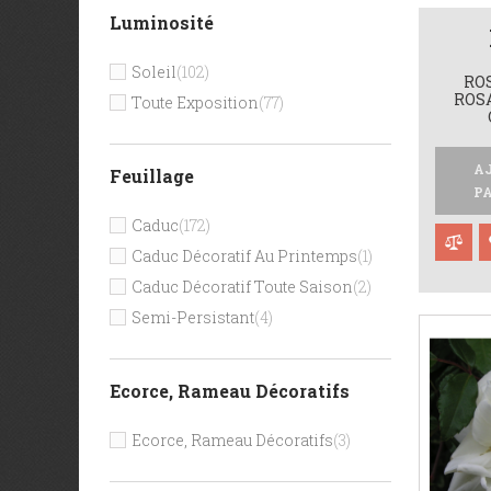
Luminosité
Soleil
(102)
ROS
ROSA
Toute Exposition
(77)
A
Feuillage
P
Caduc
(172)
Caduc Décoratif Au Printemps
(1)
Caduc Décoratif Toute Saison
(2)
Semi-Persistant
(4)
Ecorce, Rameau Décoratifs
Ecorce, Rameau Décoratifs
(3)