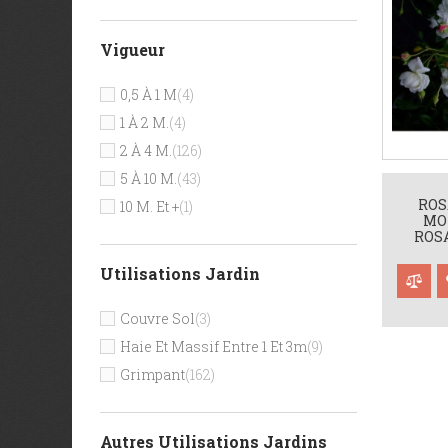
Vigueur
0,5 À 1 M
(4)
1 À 2 M.
(4)
2 À 4 M.
(126)
5 À 10 M.
(43)
ROS
10 M. Et +
(1)
MO
ROSA
Utilisations Jardin
Couvre Sol
(3)
Haie Et Massif Entre 1 Et 3m
(9)
Grimpant
(162)
Autres Utilisations Jardins