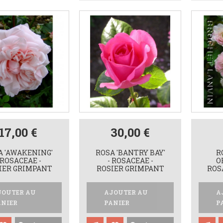
17,00 €
30,00 €
A 'AWAKENING'
ROSA 'BANTRY BAY'
R
 ROSACEAE -
- ROSACEAE -
O
IER GRIMPANT
ROSIER GRIMPANT
ROS
JOUTER AU
AJOUTER AU
A
ANIER
PANIER
P