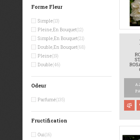
Très Foncé
(1)
Forme Fleur
Simple
(13)
Pleine,en Bouquet
(12)
Simple,en Bouquet
(21)
Double,en Bouquet
(68)
RO
Pleine
(19)
ST
Double
(46)
ROSA
A
Odeur
P
Parfumé
(135)
Fructification
Oui
(16)