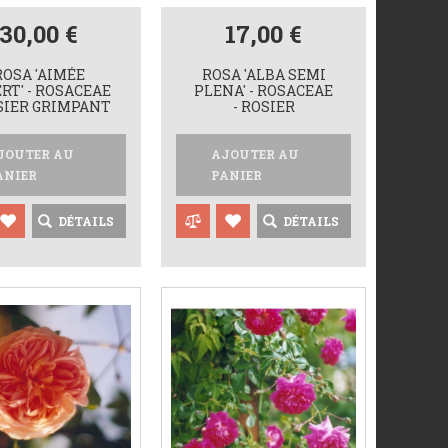
30,00 €
17,00 €
ROSA 'AIMÉE
ROSA 'ALBA SEMI
RT' - ROSACEAE
PLENA' - ROSACEAE
OSIER GRIMPANT
- ROSIER
JOUTER AU
AJOUTER AU
ANIER
PANIER
DÉTAILS
DÉTAILS