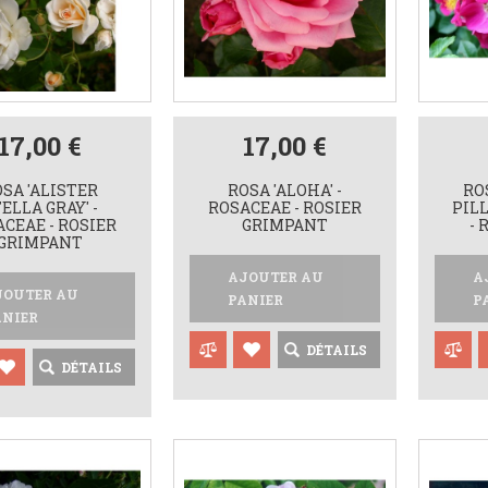
17,00 €
17,00 €
SA 'ALISTER
ROSA 'ALOHA' -
RO
ELLA GRAY' -
ROSACEAE - ROSIER
PILL
CEAE - ROSIER
GRIMPANT
- 
GRIMPANT
AJOUTER AU
A
JOUTER AU
PANIER
P
ANIER
DÉTAILS
DÉTAILS