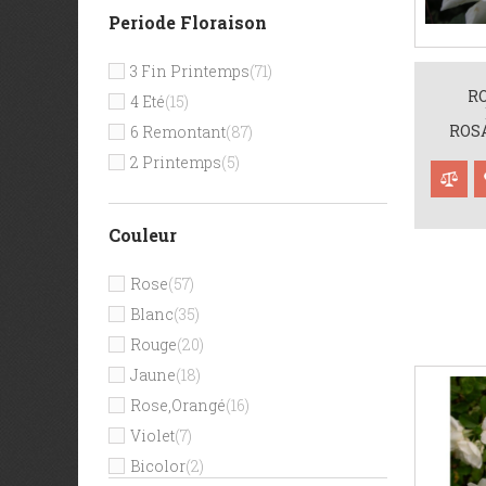
Periode Floraison
3 Fin Printemps
(71)
RO
4 Eté
(15)
ROSA
6 Remontant
(87)
2 Printemps
(5)
Couleur
Rose
(57)
Blanc
(35)
Rouge
(20)
Jaune
(18)
Rose,orangé
(16)
Violet
(7)
Bicolor
(2)