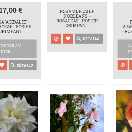
17,00 €
ROSA 'ADELAIDE
D'ORLÉANS' -
ROSACEAE - ROSIER
A 'ACIDALIE' -
GRIMPANT
CEAE - ROSIER
VIBE
GRIMPANT
- R
DÉTAILS
JOUTER AU
A
ANIER
P
DÉTAILS