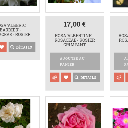
17,00 €
SA 'ALBERIC
BARBIER' -
CEAE - ROSIER
ROSA 'ALBERTINE' -
ROSA
ROSACEAE - ROSIER
ROS
GRIMPANT
DÉTAILS
AJOUTER AU
A
PANIER
P
DÉTAILS