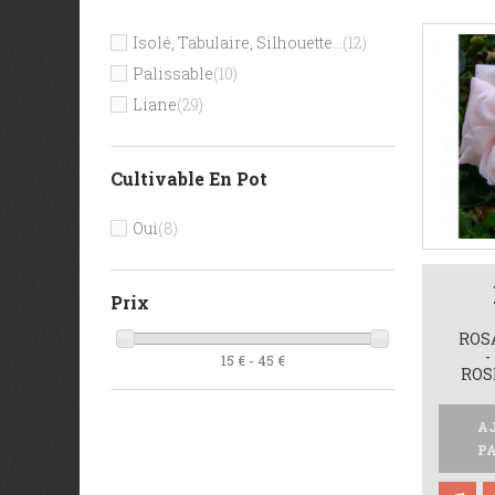
Isolé, Tabulaire, Silhouette...
(12)
Palissable
(10)
Liane
(29)
Cultivable En Pot
Oui
(8)
Prix
ROS
-
15 € - 45 €
ROS
A
P