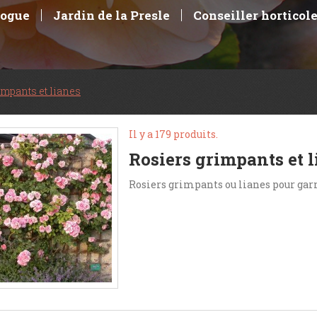
logue
Jardin de la Presle
Conseiller horticol
impants et lianes
Il y a 179 produits.
Rosiers grimpants et 
Rosiers grimpants ou lianes pour gar