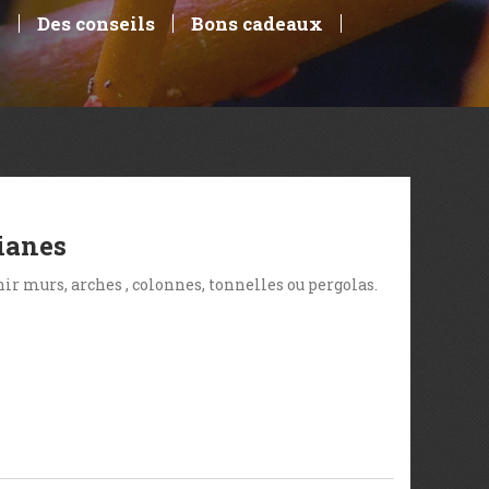
e
Des conseils
Bons cadeaux
lianes
nir murs, arches , colonnes, tonnelles ou pergolas.