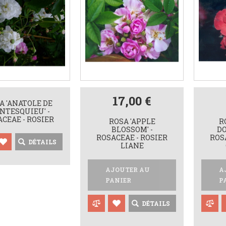
17,00 €
A 'ANATOLE DE
NTESQUIEU' -
CEAE - ROSIER
ROSA 'APPLE
R
BLOSSOM' -
DO
ROSACEAE - ROSIER
ROS
DÉTAILS
LIANE
AJOUTER AU
A
PANIER
P
DÉTAILS