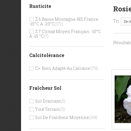
Rusticite
Rosie
Z.6 Basse Montagne-NE France.
Tri
De A
-15°c À -20°c
(172)
Z.7 Climat Moyen Français. -10°c
À -15 °c
(7)
Résultats 
Calcitolérance
C+. Bien Adapté Au Calcaire
(179)
Fraîcheur Sol
Sol Drainant
(5)
Tout Terrain
(5)
Sol De Fraîcheur Moyenne
(169)