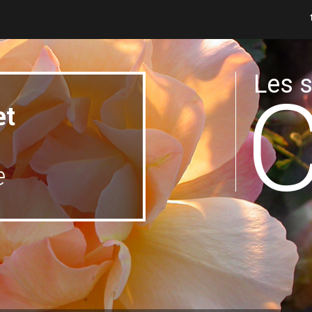
Les s
et
e