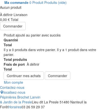
Ma commande
0
Produit
Produits
(vide)
Aucun produit
À définir
Livraison
0,00 €
Total
Commander
Produit ajouté au panier avec succès
Quantité
Total
Il y a
0
produits dans votre panier.
Il y a 1 produit dans votre
panier.
Total produits
Frais de port
À définir
Total
Continuer mes achats
Commander
Mon compte
Contactez-nous
localisez-nous
Pépinières Brochet Lanvin
& Jardin de la Presle
Lieu dit La Presle 51480 Nanteuil la
Forêt
Horaires
03 26 59 29 37