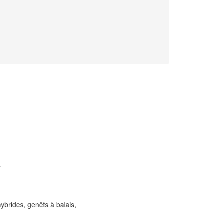
r
rides, genêts à balais,