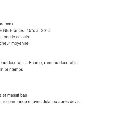
 praecox
e-NE France. -15°c à -20°c
t peu le calcaire
aîcheur moyenne
au décoratifs : Ecorce, rameau décoratifs
Fin printemps
ie et massif bas
 sur commande et avec délai ou après devis