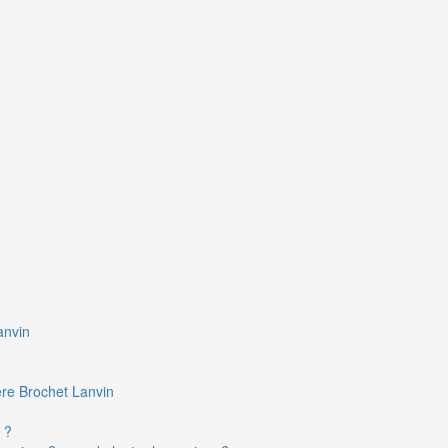
anvin
ière Brochet Lanvin
 ?