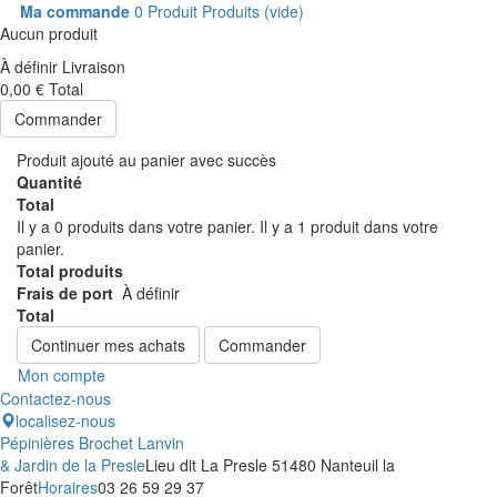
Ma commande
0
Produit
Produits
(vide)
Aucun produit
À définir
Livraison
0,00 €
Total
Commander
Produit ajouté au panier avec succès
Quantité
Total
Il y a
0
produits dans votre panier.
Il y a 1 produit dans votre
panier.
Total produits
Frais de port
À définir
Total
Continuer mes achats
Commander
Mon compte
Contactez-nous
localisez-nous
Pépinières Brochet Lanvin
& Jardin de la Presle
Lieu dit La Presle 51480 Nanteuil la
Forêt
Horaires
03 26 59 29 37