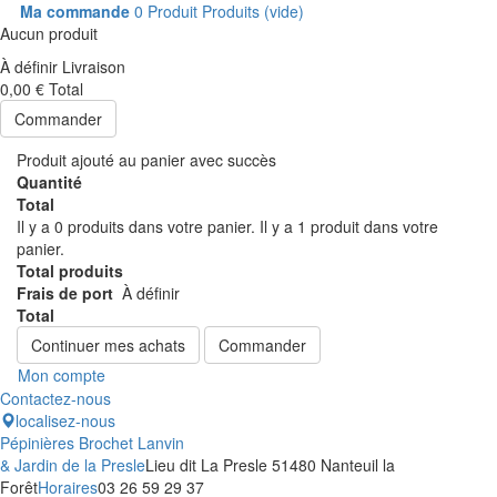
Ma commande
0
Produit
Produits
(vide)
Aucun produit
À définir
Livraison
0,00 €
Total
Commander
Produit ajouté au panier avec succès
Quantité
Total
Il y a
0
produits dans votre panier.
Il y a 1 produit dans votre
panier.
Total produits
Frais de port
À définir
Total
Continuer mes achats
Commander
Mon compte
Contactez-nous
localisez-nous
Pépinières Brochet Lanvin
& Jardin de la Presle
Lieu dit La Presle 51480 Nanteuil la
Forêt
Horaires
03 26 59 29 37