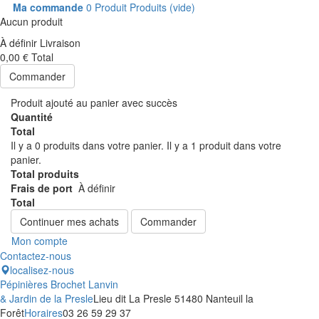
Ma commande
0
Produit
Produits
(vide)
Aucun produit
À définir
Livraison
0,00 €
Total
Commander
Produit ajouté au panier avec succès
Quantité
Total
Il y a
0
produits dans votre panier.
Il y a 1 produit dans votre
panier.
Total produits
Frais de port
À définir
Total
Continuer mes achats
Commander
Mon compte
Contactez-nous
localisez-nous
Pépinières Brochet Lanvin
& Jardin de la Presle
Lieu dit La Presle 51480 Nanteuil la
Forêt
Horaires
03 26 59 29 37