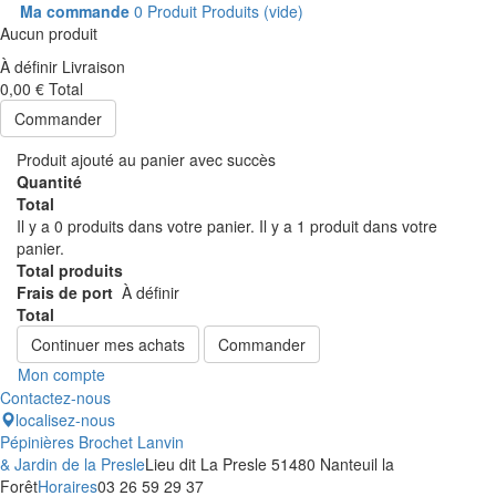
Ma commande
0
Produit
Produits
(vide)
Aucun produit
À définir
Livraison
0,00 €
Total
Commander
Produit ajouté au panier avec succès
Quantité
Total
Il y a
0
produits dans votre panier.
Il y a 1 produit dans votre
panier.
Total produits
Frais de port
À définir
Total
Continuer mes achats
Commander
Mon compte
Contactez-nous
localisez-nous
Pépinières Brochet Lanvin
& Jardin de la Presle
Lieu dit La Presle 51480 Nanteuil la
Forêt
Horaires
03 26 59 29 37