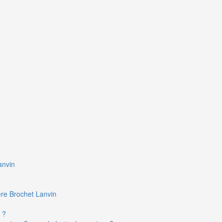
anvin
ière Brochet Lanvin
 ?