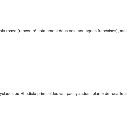
iola rosea (rencontré notamment dans nos montagnes françaises), mais 
dos ou Rhodiola primuloides var. pachyclados : plante de rocaille à jo