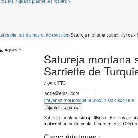
rosiers ? quand planter les rosiers ?
utres plantes alpines et de rocailles
>
Satureja montana subsp. illyrica - 
Agrandir
Satureja montana su
Sarriette de Turqui
7,00 € TTC
Prévenez-moi lorsque le produit est disponible
Ajouter au panier
Satureja montana subsp. Illyrica : Feuilles pers
tapissant en petite boule. Fleurs rose vif.Origine
Caractéristiques :