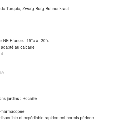
de Turquie, Zwerg-Berg-Bohnenkraut
e-NE France. -15°c à -20°c
 adapté au calcaire
nt
Eté
ons jardins : Rocaille
: Pharmacopée
 disponible et expédiable rapidement hormis période