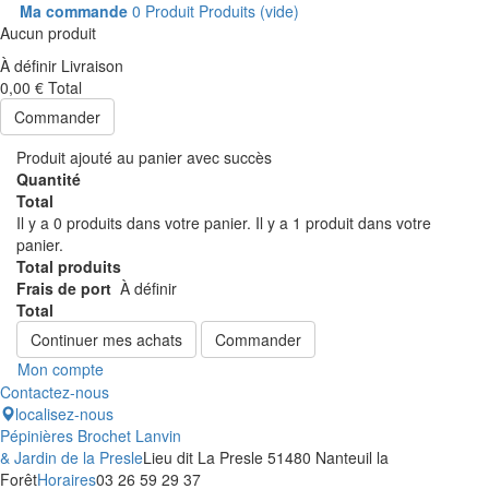
Ma commande
0
Produit
Produits
(vide)
Aucun produit
À définir
Livraison
0,00 €
Total
Commander
Produit ajouté au panier avec succès
Quantité
Total
Il y a
0
produits dans votre panier.
Il y a 1 produit dans votre
panier.
Total produits
Frais de port
À définir
Total
Continuer mes achats
Commander
Mon compte
Contactez-nous
localisez-nous
Pépinières Brochet Lanvin
& Jardin de la Presle
Lieu dit La Presle 51480 Nanteuil la
Forêt
Horaires
03 26 59 29 37