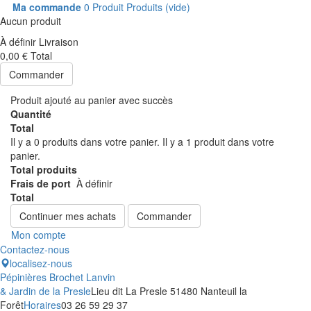
Ma commande
0
Produit
Produits
(vide)
Aucun produit
À définir
Livraison
0,00 €
Total
Commander
Produit ajouté au panier avec succès
Quantité
Total
Il y a
0
produits dans votre panier.
Il y a 1 produit dans votre
panier.
Total produits
Frais de port
À définir
Total
Continuer mes achats
Commander
Mon compte
Contactez-nous
localisez-nous
Pépinières Brochet Lanvin
& Jardin de la Presle
Lieu dit La Presle 51480 Nanteuil la
Forêt
Horaires
03 26 59 29 37