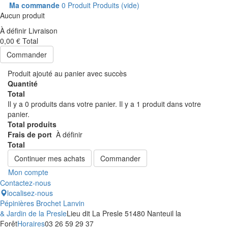
Ma commande
0
Produit
Produits
(vide)
Aucun produit
À définir
Livraison
0,00 €
Total
Commander
Produit ajouté au panier avec succès
Quantité
Total
Il y a
0
produits dans votre panier.
Il y a 1 produit dans votre
panier.
Total produits
Frais de port
À définir
Total
Continuer mes achats
Commander
Mon compte
Contactez-nous
localisez-nous
Pépinières Brochet Lanvin
& Jardin de la Presle
Lieu dit La Presle 51480 Nanteuil la
Forêt
Horaires
03 26 59 29 37