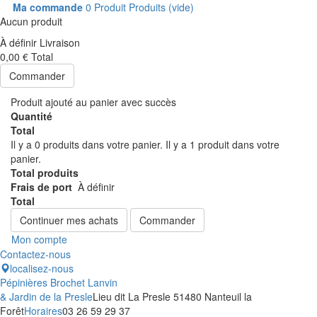
Ma commande
0
Produit
Produits
(vide)
Aucun produit
À définir
Livraison
0,00 €
Total
Commander
Produit ajouté au panier avec succès
Quantité
Total
Il y a
0
produits dans votre panier.
Il y a 1 produit dans votre
panier.
Total produits
Frais de port
À définir
Total
Continuer mes achats
Commander
Mon compte
Contactez-nous
localisez-nous
Pépinières Brochet Lanvin
& Jardin de la Presle
Lieu dit La Presle 51480 Nanteuil la
Forêt
Horaires
03 26 59 29 37