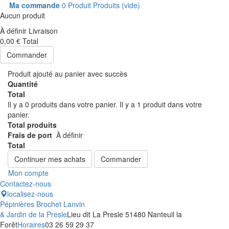
Ma commande
0
Produit
Produits
(vide)
Aucun produit
À définir
Livraison
0,00 €
Total
Commander
Produit ajouté au panier avec succès
Quantité
Total
Il y a
0
produits dans votre panier.
Il y a 1 produit dans votre
panier.
Total produits
Frais de port
À définir
Total
Continuer mes achats
Commander
Mon compte
Contactez-nous
localisez-nous
Pépinières Brochet Lanvin
& Jardin de la Presle
Lieu dit La Presle 51480 Nanteuil la
Forêt
Horaires
03 26 59 29 37