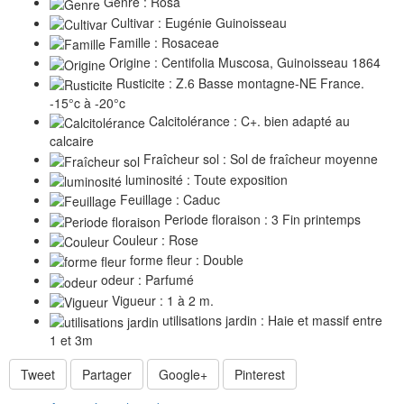
Genre : Rosa
Cultivar : Eugénie Guinoisseau
Famille : Rosaceae
Origine : Centifolia Muscosa, Guinoisseau 1864
Rusticite : Z.6 Basse montagne-NE France.
-15°c à -20°c
Calcitolérance : C+. bien adapté au
calcaire
Fraîcheur sol : Sol de fraîcheur moyenne
luminosité : Toute exposition
Feuillage : Caduc
Periode floraison : 3 Fin printemps
Couleur : Rose
forme fleur : Double
odeur : Parfumé
Vigueur : 1 à 2 m.
utilisations jardin : Haie et massif entre
1 et 3m
Tweet
Partager
Google+
Pinterest