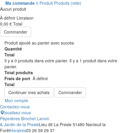
Ma commande
0
Produit
Produits
(vide)
Aucun produit
À définir
Livraison
0,00 €
Total
Commander
Produit ajouté au panier avec succès
Quantité
Total
Il y a
0
produits dans votre panier.
Il y a 1 produit dans votre
panier.
Total produits
Frais de port
À définir
Total
Continuer mes achats
Commander
Mon compte
Contactez-nous
localisez-nous
Pépinières Brochet Lanvin
& Jardin de la Presle
Lieu dit La Presle 51480 Nanteuil la
Forêt
Horaires
03 26 59 29 37