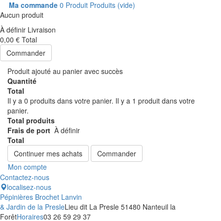
Ma commande
0
Produit
Produits
(vide)
Aucun produit
À définir
Livraison
0,00 €
Total
Commander
Produit ajouté au panier avec succès
Quantité
Total
Il y a
0
produits dans votre panier.
Il y a 1 produit dans votre
panier.
Total produits
Frais de port
À définir
Total
Continuer mes achats
Commander
Mon compte
Contactez-nous
localisez-nous
Pépinières Brochet Lanvin
& Jardin de la Presle
Lieu dit La Presle 51480 Nanteuil la
Forêt
Horaires
03 26 59 29 37