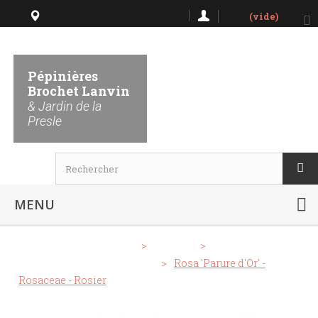
(vide)
Lieu dit La Presle 51480
Nanteuil la Forêt
Pépinières
Brochet Lanvin
Horaires
& Jardin de la
Presle
MENU
>
Notre Catalogue
>
Rosiers
>
Rosiers grimpants et lianes
>
Rosa 'Parure d'Or' -
Rosaceae - Rosier