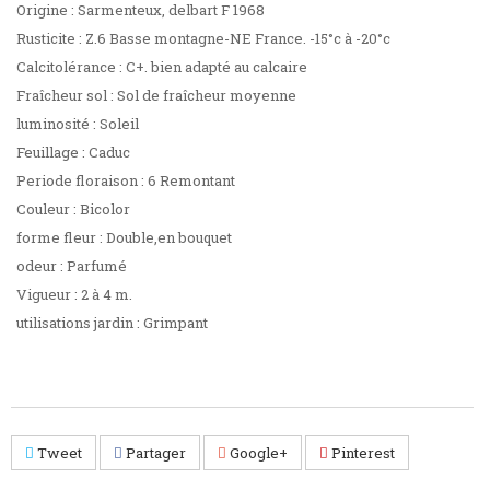
Origine : Sarmenteux, delbart F 1968
Rusticite : Z.6 Basse montagne-NE France. -15°c à -20°c
Calcitolérance : C+. bien adapté au calcaire
Fraîcheur sol : Sol de fraîcheur moyenne
luminosité : Soleil
Feuillage : Caduc
Periode floraison : 6 Remontant
Couleur : Bicolor
forme fleur : Double,en bouquet
odeur : Parfumé
Vigueur : 2 à 4 m.
utilisations jardin : Grimpant
Tweet
Partager
Google+
Pinterest