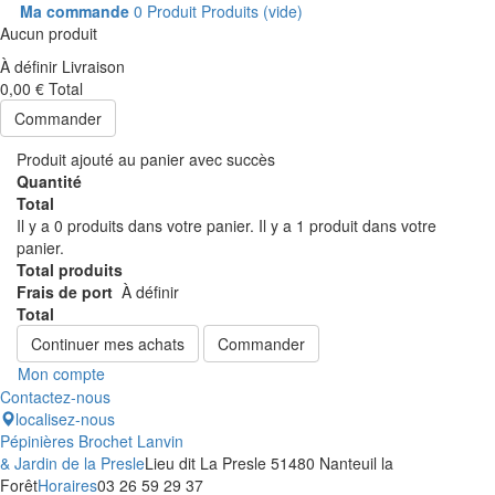
Ma commande
0
Produit
Produits
(vide)
Aucun produit
À définir
Livraison
0,00 €
Total
Commander
Produit ajouté au panier avec succès
Quantité
Total
Il y a
0
produits dans votre panier.
Il y a 1 produit dans votre
panier.
Total produits
Frais de port
À définir
Total
Continuer mes achats
Commander
Mon compte
Contactez-nous
localisez-nous
Pépinières Brochet Lanvin
& Jardin de la Presle
Lieu dit La Presle 51480 Nanteuil la
Forêt
Horaires
03 26 59 29 37