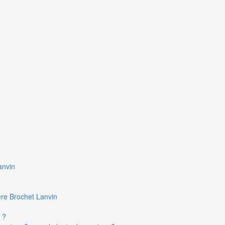
anvin
ière Brochet Lanvin
 ?