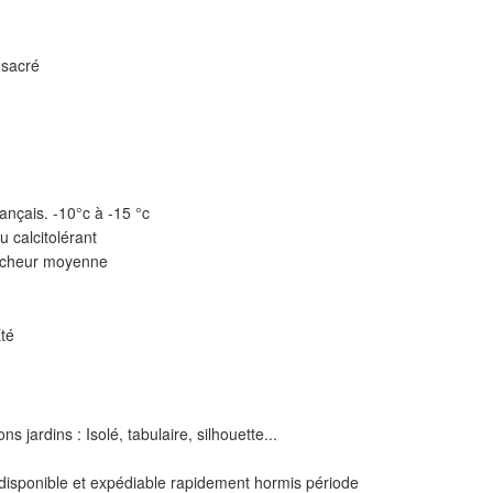
sacré
ançais. -10°c à -15 °c
u calcitolérant
aîcheur moyenne
Eté
ons jardins : Isolé, tabulaire, silhouette...
 disponible et expédiable rapidement hormis période