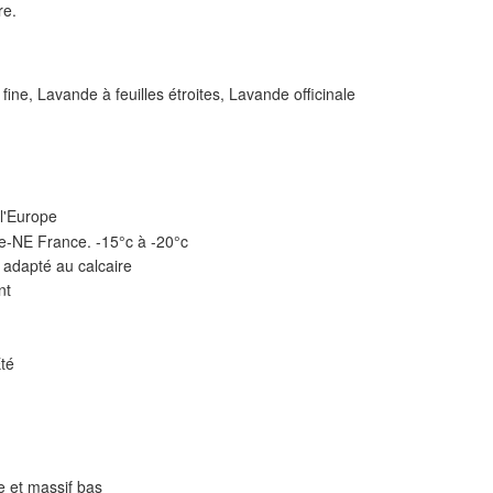
re.
e, Lavande à feuilles étroites, Lavande officinale
l'Europe
e-NE France. -15°c à -20°c
 adapté au calcaire
nt
Eté
ie et massif bas