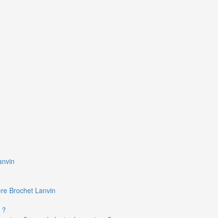
anvin
ière Brochet Lanvin
 ?