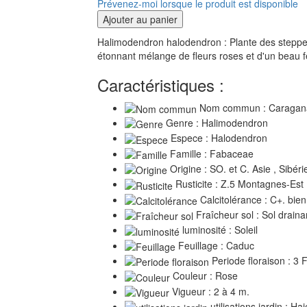
Prévenez-moi lorsque le produit est disponible
Ajouter au panier
Halimodendron halodendron : Plante des steppes 
étonnant mélange de fleurs roses et d'un beau fe
Caractéristiques :
Nom commun : Caragana
Genre : Halimodendron
Espece : Halodendron
Famille : Fabaceae
Origine : SO. et C. Asie , Sibéri
Rusticite : Z.5 Montagnes-Est
Calcitolérance : C+. bien
Fraîcheur sol : Sol draina
luminosité : Soleil
Feuillage : Caduc
Periode floraison : 3 
Couleur : Rose
Vigueur : 2 à 4 m.
utilisations jardin : Ha