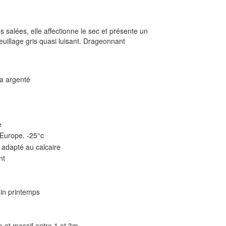
salées, elle affectionne le sec et présente un
uillage gris quasi luisant. Drageonnant
 argenté
e
 Europe. -25°c
 adapté au calcaire
nt
Fin printemps
ie et massif entre 1 et 3m