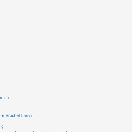
anvin
ière Brochet Lanvin
 ?