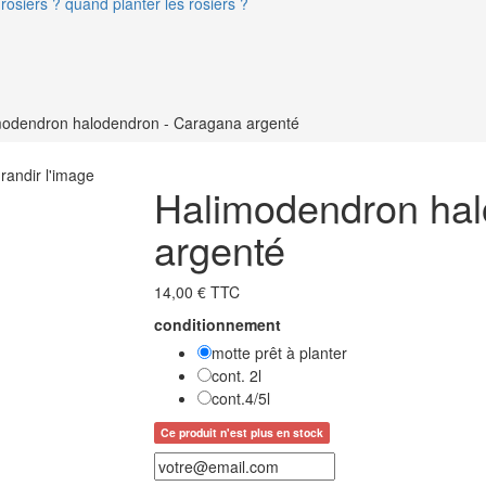
rosiers ? quand planter les rosiers ?
modendron halodendron - Caragana argenté
randir l'image
Halimodendron hal
argenté
14,00 € TTC
conditionnement
motte prêt à planter
cont. 2l
cont.4/5l
Ce produit n'est plus en stock