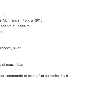
sima
e-NE France. -15°c à -20°c
 adapté au calcaire
in
Précoce, hiver
ie et massif bas
 sur commande et avec délai ou après devis