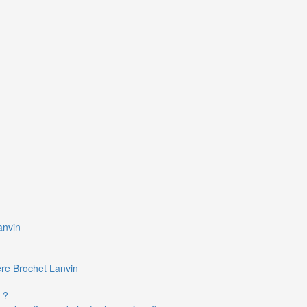
anvin
ière Brochet Lanvin
 ?