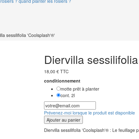
rosiers ? quand planter les rosiers ?
illa sessilifolia 'Coolsplash'®'
Diervilla sessilifoli
18,00 € TTC
conditionnement
motte prêt à planter
cont. 2l
Prévenez-moi lorsque le produit est disponible
Ajouter au panier
Diervilla sessilifolia 'Coolsplash'® : Le feuillage