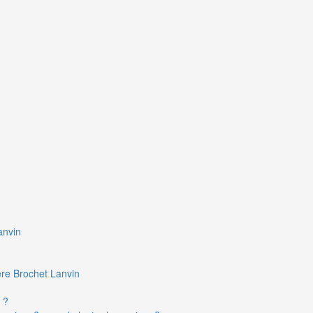
anvin
ière Brochet Lanvin
 ?