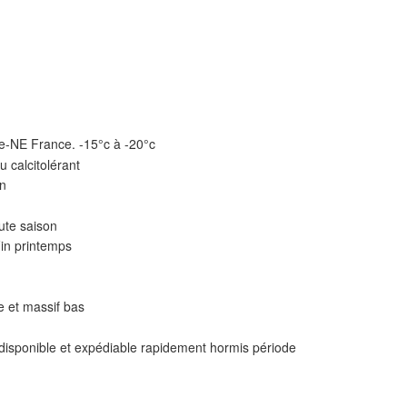
e-NE France. -15°c à -20°c
u calcitolérant
in
ute saison
Fin printemps
ie et massif bas
 disponible et expédiable rapidement hormis période