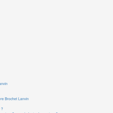
anvin
ière Brochet Lanvin
 ?