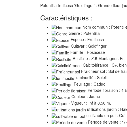
Potentilla fruticosa 'Goldfinger' : Grande fleur jau
Caractéristiques :
Nom commun : Potentille
Genre : Potentilla
Espece : Fruticosa
Cultivar : Goldfinger
Famille : Rosaceae
Rusticite : Z.5 Montagnes-Est
Calcitolérance : C+. bien
Fraîcheur sol : Sol de fr
luminosité : Soleil
Feuillage : Caduc
Periode floraison : 4 
Couleur : Jaune
Vigueur : Inf à 0,50 m.
utilisations jardin : Ha
cultivable en pot : Oui
Période de vente : 1/