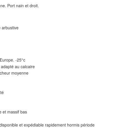
ne. Port nain et droit.
 arbustive
 Europe. -25°c
 adapté au calcaire
aîcheur moyenne
Eté
ie et massif bas
 disponible et expédiable rapidement hormis période