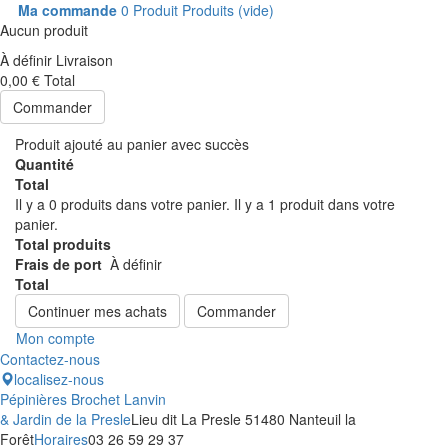
Ma commande
0
Produit
Produits
(vide)
Aucun produit
À définir
Livraison
0,00 €
Total
Commander
Produit ajouté au panier avec succès
Quantité
Total
Il y a
0
produits dans votre panier.
Il y a 1 produit dans votre
panier.
Total produits
Frais de port
À définir
Total
Continuer mes achats
Commander
Mon compte
Contactez-nous
localisez-nous
Pépinières Brochet Lanvin
& Jardin de la Presle
Lieu dit La Presle 51480 Nanteuil la
Forêt
Horaires
03 26 59 29 37