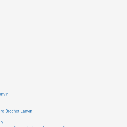
anvin
ière Brochet Lanvin
 ?