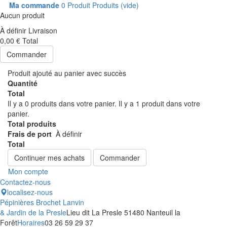
Ma commande
0
Produit
Produits
(vide)
Aucun produit
À définir
Livraison
0,00 €
Total
Commander
Produit ajouté au panier avec succès
Quantité
Total
Il y a
0
produits dans votre panier.
Il y a 1 produit dans votre
panier.
Total produits
Frais de port
À définir
Total
Continuer mes achats
Commander
Mon compte
Contactez-nous
localisez-nous
Pépinières Brochet Lanvin
& Jardin de la Presle
Lieu dit La Presle 51480 Nanteuil la
Forêt
Horaires
03 26 59 29 37