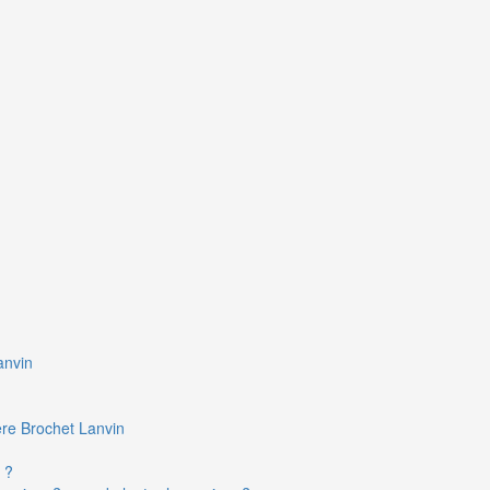
anvin
ière Brochet Lanvin
 ?