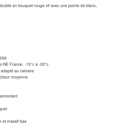
double en bouquet rouge vif avec une pointe de blanc,
2008
e-NE France. -15°c à -20°c
 adapté au calcaire
aîcheur moyenne
 Remontant
quet
ie et massif bas