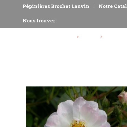
Pépinières Brochet Lanvin
Notre Cata
Nous trouver
>
Notre Catalogue
>
Rosiers
>
Rosiers anc