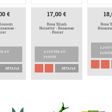
00 €
17,00 €
18,
Blossom
Rosa 'Blush
Rosa '
Rosaceae -
Noisette' - Rosaceae
Rosaceae
sier
- Rosier
AJOUT
ER AU
AJOUTER AU
PANIE
PANIER
DÉTAILS
DÉTAILS