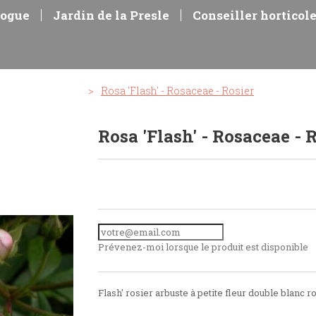
logue
Jardin de la Presle
Conseiller horticol
iens et arbustes
>
Rosa 'Flash' - Rosaceae - Rosier
Rosa 'Flash' - Rosaceae - 
Prévenez-moi lorsque le produit est disponible
Flash' rosier arbuste à petite fleur double blanc