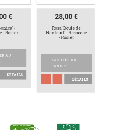
00 €
28,00 €
Rosa 'B
Flore' -
Ro
Bonica' -
Rosa 'Boule de
 - Rosier
Nanteuil' - Rosaceae
- Rosier
ER AU
AJOUTER AU
R
PANIER
DÉTAILS
DÉTAILS