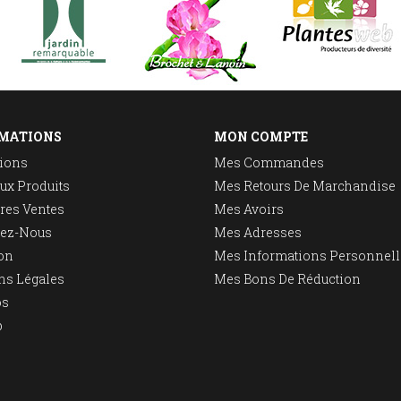
MATIONS
MON COMPTE
ions
Mes Commandes
ux Produits
Mes Retours De Marchandise
res Ventes
Mes Avoirs
tez-Nous
Mes Adresses
on
Mes Informations Personnell
ns Légales
Mes Bons De Réduction
os
p