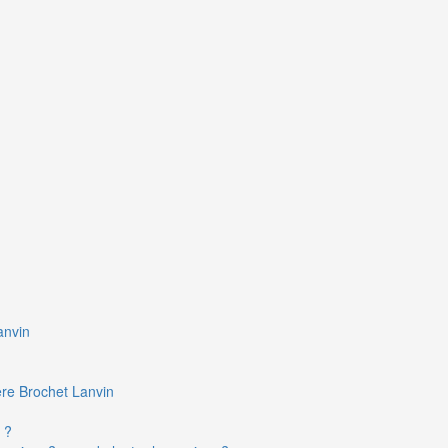
anvin
ière Brochet Lanvin
 ?