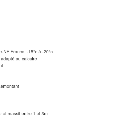
1
e-NE France. -15°c à -20°c
 adapté au calcaire
nt
 Remontant
ie et massif entre 1 et 3m