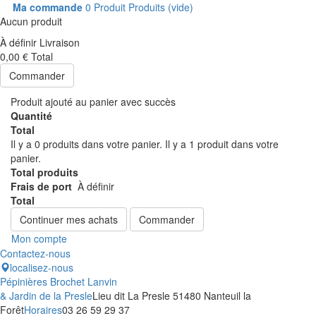
Ma commande
0
Produit
Produits
(vide)
Aucun produit
À définir
Livraison
0,00 €
Total
Commander
Produit ajouté au panier avec succès
Quantité
Total
Il y a
0
produits dans votre panier.
Il y a 1 produit dans votre
panier.
Total produits
Frais de port
À définir
Total
Continuer mes achats
Commander
Mon compte
Contactez-nous
localisez-nous
Pépinières Brochet Lanvin
& Jardin de la Presle
Lieu dit La Presle 51480 Nanteuil la
Forêt
Horaires
03 26 59 29 37