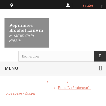
(vide)
Lieu dit La Presle 51480
Nanteuil la Forêt
Pépinières
Brochet Lanvin
Horaires
& Jardin de la
Presle
MENU
>
Notre Catalogue
>
Rosiers
>
Rosiers grimpants et lianes
>
Rosa 'La Fraicheur' -
Rosaceae - Rosier