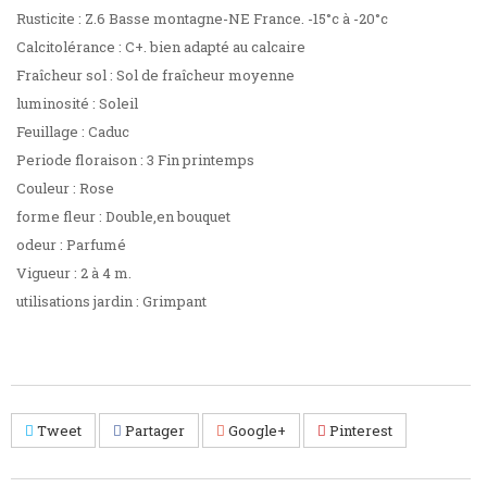
Rusticite : Z.6 Basse montagne-NE France. -15°c à -20°c
Calcitolérance : C+. bien adapté au calcaire
Fraîcheur sol : Sol de fraîcheur moyenne
luminosité : Soleil
Feuillage : Caduc
Periode floraison : 3 Fin printemps
Couleur : Rose
forme fleur : Double,en bouquet
odeur : Parfumé
Vigueur : 2 à 4 m.
utilisations jardin : Grimpant
Tweet
Partager
Google+
Pinterest