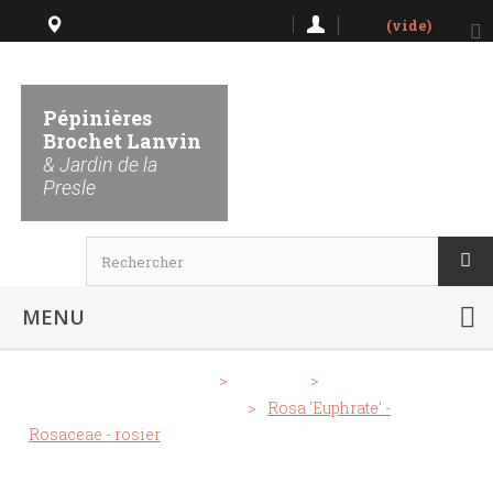
(vide)
Lieu dit La Presle 51480
Nanteuil la Forêt
Pépinières
Brochet Lanvin
Horaires
& Jardin de la
Presle
MENU
>
Notre Catalogue
>
Rosiers
>
Rosiers nains et couvre sol
>
Rosa 'Euphrate' -
Rosaceae - rosier