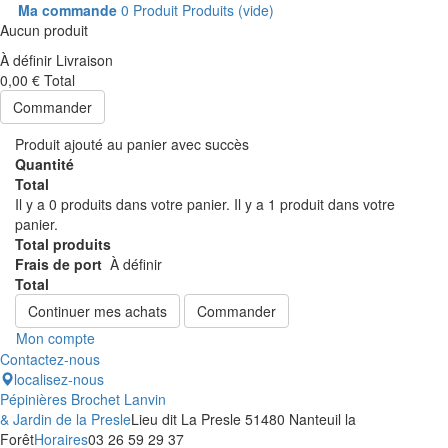
Ma commande
0
Produit
Produits
(vide)
Aucun produit
À définir
Livraison
0,00 €
Total
Commander
Produit ajouté au panier avec succès
Quantité
Total
Il y a
0
produits dans votre panier.
Il y a 1 produit dans votre
panier.
Total produits
Frais de port
À définir
Total
Continuer mes achats
Commander
Mon compte
Contactez-nous
localisez-nous
Pépinières Brochet Lanvin
& Jardin de la Presle
Lieu dit La Presle 51480 Nanteuil la
Forêt
Horaires
03 26 59 29 37