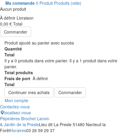
Ma commande
0
Produit
Produits
(vide)
Aucun produit
À définir
Livraison
0,00 €
Total
Commander
Produit ajouté au panier avec succès
Quantité
Total
Il y a
0
produits dans votre panier.
Il y a 1 produit dans votre
panier.
Total produits
Frais de port
À définir
Total
Continuer mes achats
Commander
Mon compte
Contactez-nous
localisez-nous
Pépinières Brochet Lanvin
& Jardin de la Presle
Lieu dit La Presle 51480 Nanteuil la
Forêt
Horaires
03 26 59 29 37