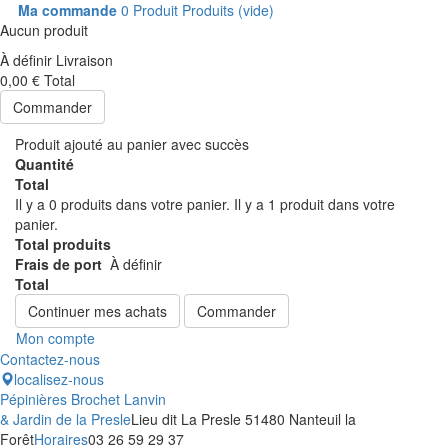
Ma commande
0
Produit
Produits
(vide)
Aucun produit
À définir
Livraison
0,00 €
Total
Commander
Produit ajouté au panier avec succès
Quantité
Total
Il y a
0
produits dans votre panier.
Il y a 1 produit dans votre
panier.
Total produits
Frais de port
À définir
Total
Continuer mes achats
Commander
Mon compte
Contactez-nous
localisez-nous
Pépinières Brochet Lanvin
& Jardin de la Presle
Lieu dit La Presle 51480 Nanteuil la
Forêt
Horaires
03 26 59 29 37