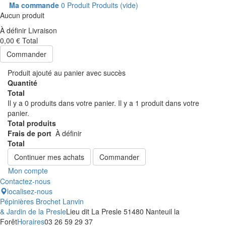
Ma commande
0
Produit
Produits
(vide)
Aucun produit
À définir
Livraison
0,00 €
Total
Commander
Produit ajouté au panier avec succès
Quantité
Total
Il y a
0
produits dans votre panier.
Il y a 1 produit dans votre
panier.
Total produits
Frais de port
À définir
Total
Continuer mes achats
Commander
Mon compte
Contactez-nous
localisez-nous
Pépinières Brochet Lanvin
& Jardin de la Presle
Lieu dit La Presle 51480 Nanteuil la
Forêt
Horaires
03 26 59 29 37