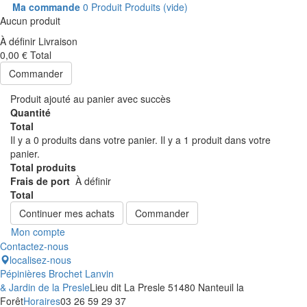
Ma commande
0
Produit
Produits
(vide)
Aucun produit
À définir
Livraison
0,00 €
Total
Commander
Produit ajouté au panier avec succès
Quantité
Total
Il y a
0
produits dans votre panier.
Il y a 1 produit dans votre
panier.
Total produits
Frais de port
À définir
Total
Continuer mes achats
Commander
Mon compte
Contactez-nous
localisez-nous
Pépinières Brochet Lanvin
& Jardin de la Presle
Lieu dit La Presle 51480 Nanteuil la
Forêt
Horaires
03 26 59 29 37