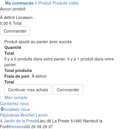
Ma commande
0
Produit
Produits
(vide)
Aucun produit
À définir
Livraison
0,00 €
Total
Commander
Produit ajouté au panier avec succès
Quantité
Total
Il y a
0
produits dans votre panier.
Il y a 1 produit dans votre
panier.
Total produits
Frais de port
À définir
Total
Continuer mes achats
Commander
Mon compte
Contactez-nous
localisez-nous
Pépinières Brochet Lanvin
& Jardin de la Presle
Lieu dit La Presle 51480 Nanteuil la
Forêt
Horaires
03 26 59 29 37