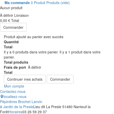
Ma commande
0
Produit
Produits
(vide)
Aucun produit
À définir
Livraison
0,00 €
Total
Commander
Produit ajouté au panier avec succès
Quantité
Total
Il y a
0
produits dans votre panier.
Il y a 1 produit dans votre
panier.
Total produits
Frais de port
À définir
Total
Continuer mes achats
Commander
Mon compte
Contactez-nous
localisez-nous
Pépinières Brochet Lanvin
& Jardin de la Presle
Lieu dit La Presle 51480 Nanteuil la
Forêt
Horaires
03 26 59 29 37