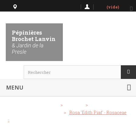
(vide)
Lieu dit La Presle 51480
Nanteuil la Forêt
Pépinières
Brochet Lanvin
Horaires
& Jardin de la
Presle
MENU
>
Notre Catalogue
>
Rosiers
>
Rosiers tiges et pleureurs
>
Rosa 'Edith Piaf' - Rosaceae
-