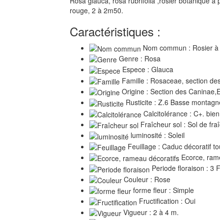
Rosa glauca, rosa rubrifolia ,rosier botanique à pe
rouge, 2 à 2m50.
Caractéristiques :
Nom commun : Rosier à f
Genre : Rosa
Espece : Glauca
Famille : Rosaceae, section de
Origine : Section des Caninae,E
Rusticite : Z.6 Basse montagn
Calcitolérance : C+. bien
Fraîcheur sol : Sol de fr
luminosité : Soleil
Feuillage : Caduc décoratif to
Ecorce, rame
Periode floraison : 3 
Couleur : Rose
forme fleur : Simple
Fructification : Oui
Vigueur : 2 à 4 m.