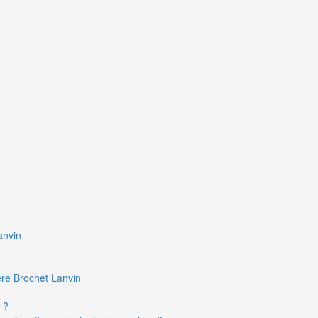
anvin
ière Brochet Lanvin
 ?