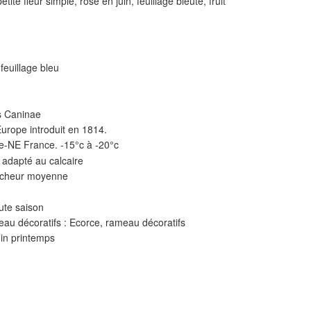
tite fleur simple, rose en juin, feuillage bleuté, fruit
euillage bleu
s Caninae
urope introduit en 1814.
e-NE France. -15°c à -20°c
 adapté au calcaire
aîcheur moyenne
ute saison
au décoratifs : Ecorce, rameau décoratifs
Fin printemps