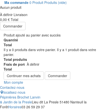
Ma commande
0
Produit
Produits
(vide)
Aucun produit
À définir
Livraison
0,00 €
Total
Commander
Produit ajouté au panier avec succès
Quantité
Total
Il y a
0
produits dans votre panier.
Il y a 1 produit dans votre
panier.
Total produits
Frais de port
À définir
Total
Continuer mes achats
Commander
Mon compte
Contactez-nous
localisez-nous
Pépinières Brochet Lanvin
& Jardin de la Presle
Lieu dit La Presle 51480 Nanteuil la
Forêt
Horaires
03 26 59 29 37