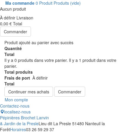
Ma commande
0
Produit
Produits
(vide)
Aucun produit
À définir
Livraison
0,00 €
Total
Commander
Produit ajouté au panier avec succès
Quantité
Total
Il y a
0
produits dans votre panier.
Il y a 1 produit dans votre
panier.
Total produits
Frais de port
À définir
Total
Continuer mes achats
Commander
Mon compte
Contactez-nous
localisez-nous
Pépinières Brochet Lanvin
& Jardin de la Presle
Lieu dit La Presle 51480 Nanteuil la
Forêt
Horaires
03 26 59 29 37