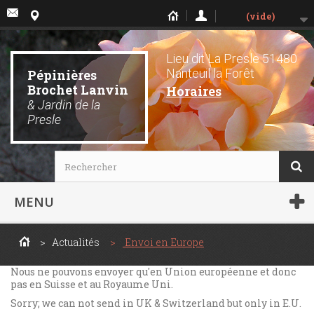
(vide)
Lieu dit La Presle 51480
Nanteuil la Forêt
Pépinières
Brochet Lanvin
Horaires
& Jardin de la
Presle
MENU
>
Actualités
>
Envoi en Europe
Nous ne pouvons envoyer qu'en Union européenne et donc
pas en Suisse et au Royaume Uni.
Sorry; we can not send in UK & Switzerland but only in E.U.