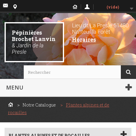
(vide)
Lieu dit La Presle 51480
Nanteuil la Forêt
Pépinières
Brochet Lanvin
Horaires
& Jardin de la
Presle
MENU
>
Notre Catalogue
>
Plantes alpines et de
rocailles
PLANTES ALPINES ET DE ROCAILLES