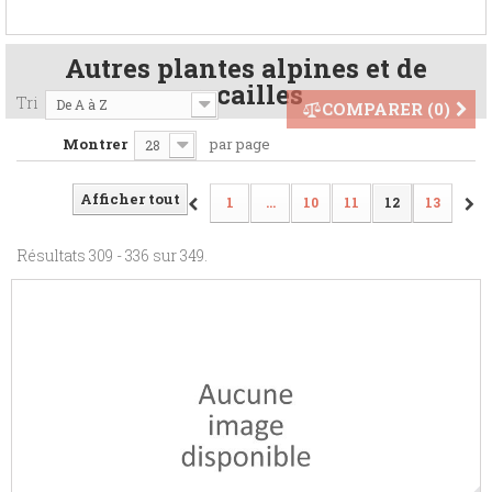
Autres plantes alpines et de
rocailles
Tri
De A à Z
COMPARER (
0
)
Montrer
par page
28
Afficher tout
1
...
10
11
12
13
Résultats 309 - 336 sur 349.